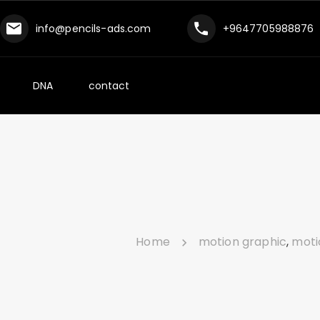
info@pencils-ads.com
+9647705988876
DNA
contact
Home
motion graphic
,
moti