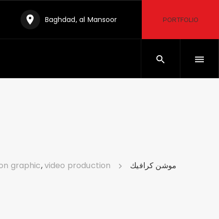
Baghdad, al Mansoor
PORTFOLIO
on graphic
,
video production
موشن كرافيك